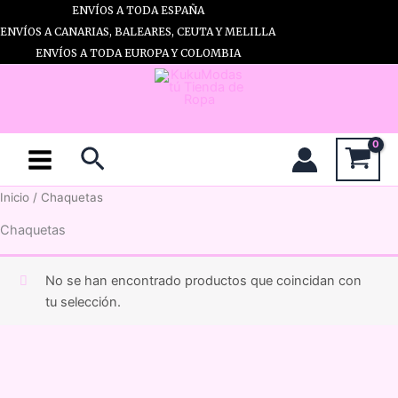
Ir
ENVÍOS A TODA ESPAÑA
al
ENVÍOS A CANARIAS, BALEARES, CEUTA Y MELILLA
contenido
ENVÍOS A TODA EUROPA Y COLOMBIA
Buscar
Inicio
/ Chaquetas
Chaquetas
No se han encontrado productos que coincidan con
tu selección.