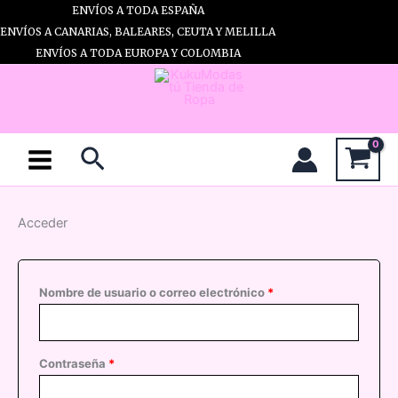
Ir
ENVÍOS A TODA ESPAÑA
al
ENVÍOS A CANARIAS, BALEARES, CEUTA Y MELILLA
contenido
ENVÍOS A TODA EUROPA Y COLOMBIA
Buscar
Acceder
Obligatorio
Nombre de usuario o correo electrónico
*
Obligatorio
Contraseña
*