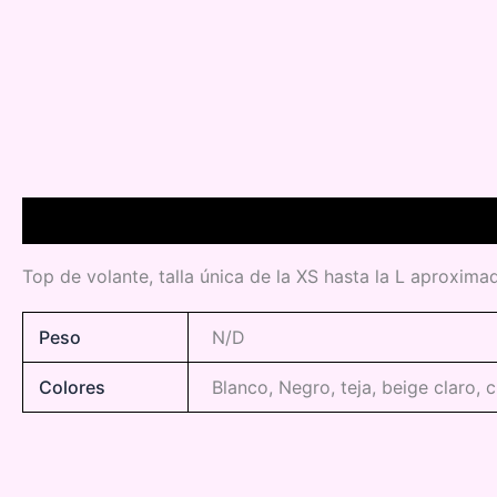
Descripción
Información adicional
Top de volante, talla única de la XS hasta la L aproxim
Peso
N/D
Colores
Blanco, Negro, teja, beige claro, 