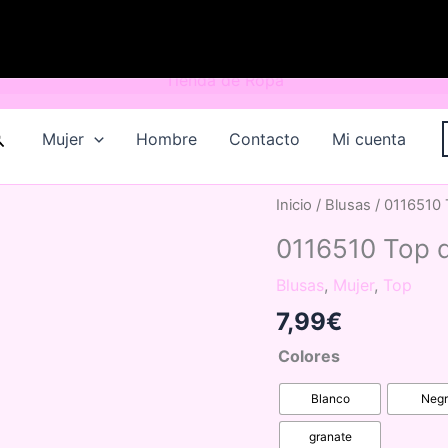
uscar
Mujer
Hombre
Contacto
Mi cuenta
Inicio
/
Blusas
/ 0116510 
0116510 Top d
Blusas
,
Mujer
,
Top
7,99
€
Colores
Blanco
Neg
granate