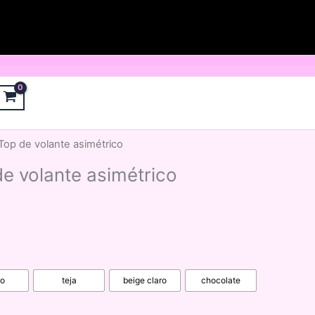
Top de volante asimétrico
e volante asimétrico
ro
teja
beige claro
chocolate