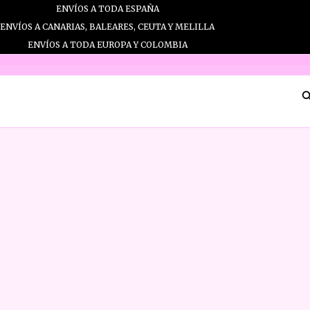
Ir
ENVÍOS A TODA ESPAÑA
al
ENVÍOS A CANARIAS, BALEARES, CEUTA Y MELILLA
contenido
ENVÍOS A TODA EUROPA Y COLOMBIA
B