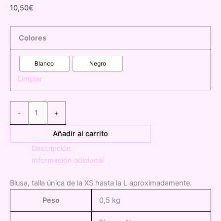
10,50
€
Colores
Blanco
Negro
Limpiar
0139050
-
+
Blusa
de
Añadir al carrito
encaje
Descripción
Zara
Información adicional
cantidad
Blusa, talla única de la XS hasta la L aproximadamente.
Peso
0,5 kg