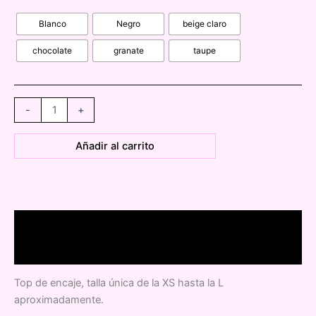
Blanco
Negro
beige claro
chocolate
granate
taupe
0427660
-
+
Top
encaje
Añadir al carrito
fajín
Zara
cantidad
Descripción
Información adicional
Top de encaje, talla única de la XS hasta la L
aproximadamente.