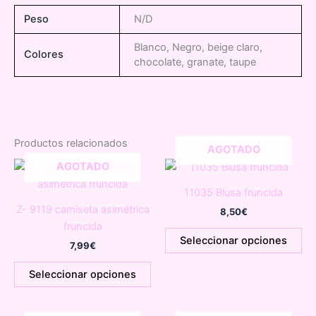
Peso
N/D
Blanco, Negro, beige claro,
Colores
chocolate, granate, taupe
Productos relacionados
AGOTADO
AGOTADO
11035 Blusa fruncida
Z- 9119 camiseta asimétrica
8,50
€
fruncida
Es
Seleccionar opciones
7,99
€
pr
Este
tie
Seleccionar opciones
producto
múl
tiene
var
múltiples
La