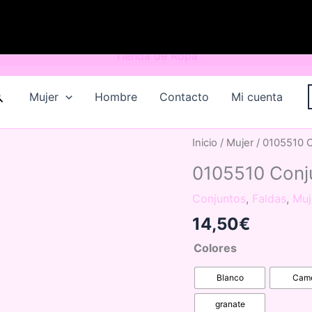
uscar
Mujer
Hombre
Contacto
Mi cuenta
Inicio
/
Mujer
/ 0105510 
0105510 Conj
Conjuntos
,
Faldas
,
Muj
14,50
€
Colores
Blanco
Cam
granate