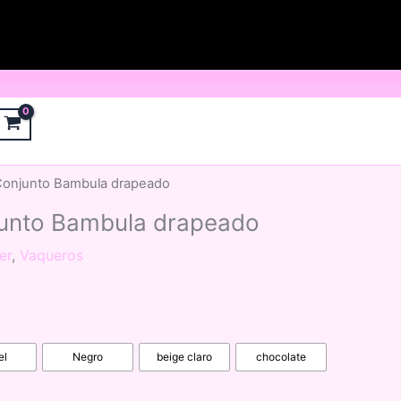
Conjunto Bambula drapeado
unto Bambula drapeado
er
,
Vaqueros
el
Negro
beige claro
chocolate