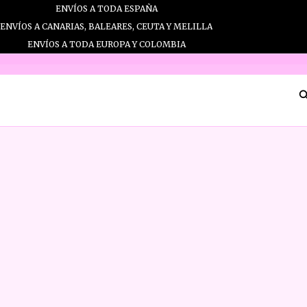
Ir
ENVÍOS A TODA ESPAÑA
al
ENVÍOS A CANARIAS, BALEARES, CEUTA Y MELILLA
contenido
ENVÍOS A TODA EUROPA Y COLOMBIA
B