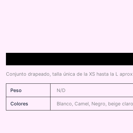
Descripción
Información adicional
Conjunto drapeado, talla única de la XS hasta la L apr
Peso
N/D
Colores
Blanco, Camel, Negro, beige claro