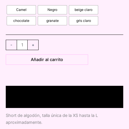
Camel
Negro
beige claro
chocolate
granate
gris claro
0119030
-
+
pantalón
corto
Añadir al carrito
de
chándal
cantidad
Descripción
Información adicional
Short de algodón, talla única de la XS hasta la L
aproximadamente.