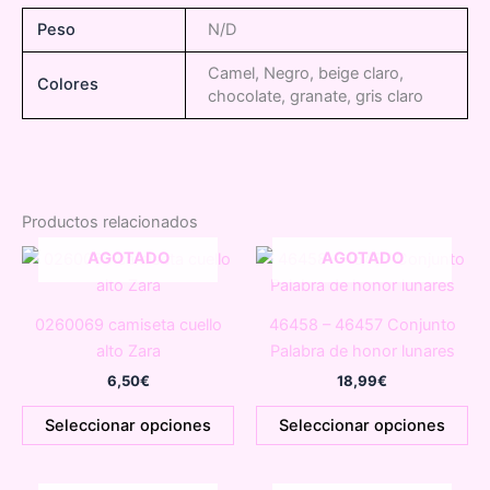
Peso
N/D
Camel, Negro, beige claro,
Colores
chocolate, granate, gris claro
Productos relacionados
AGOTADO
AGOTADO
0260069 camiseta cuello
46458 – 46457 Conjunto
alto Zara
Palabra de honor lunares
6,50
€
18,99
€
Este
Es
Seleccionar opciones
Seleccionar opciones
producto
pr
tiene
tie
múltiples
múl