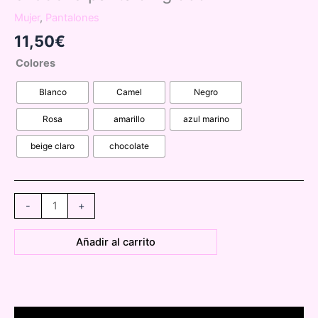
Mujer
,
Pantalones
11,50
€
Colores
Blanco
Camel
Negro
Rosa
amarillo
azul marino
beige claro
chocolate
0139810
-
+
pantalón
globo
Añadir al carrito
cantidad