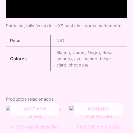
Descripción
Información adicional
Pantalón, talla única de la XS hasta la L aproximadamente.
Peso
N/D
Blanco, Camel, Negro, Rosa,
Colores
amarillo, azul marino, beige
claro, chocolate
Productos relacionados
AGOTADO
AGOTADO
41069 vestido licra frias
0458590 mono falda