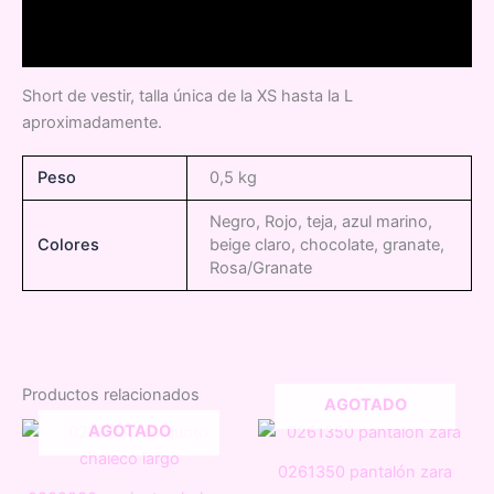
Descripción
Información adicional
Short de vestir, talla única de la XS hasta la L
aproximadamente.
Peso
0,5 kg
Negro, Rojo, teja, azul marino,
Colores
beige claro, chocolate, granate,
Rosa/Granate
Productos relacionados
AGOTADO
AGOTADO
0261350 pantalón zara