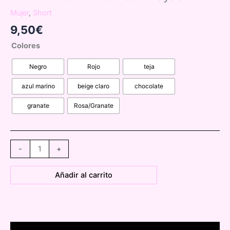
Mujer
,
Short
9,50
€
Colores
Negro
Rojo
teja
azul marino
beige claro
chocolate
granate
Rosa/Granate
0141460
-
+
short
de
Añadir al carrito
vestir
rayas
cantidad