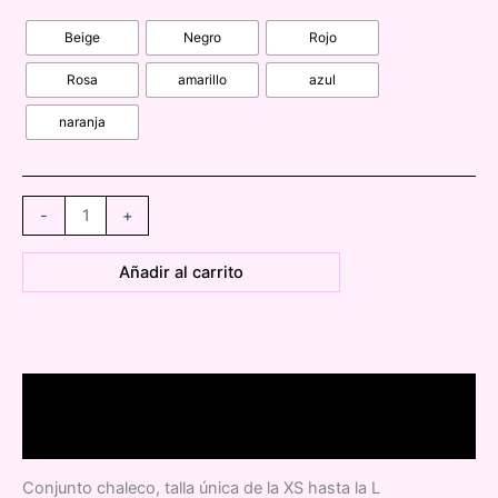
Beige
Negro
Rojo
Rosa
amarillo
azul
naranja
0282830
-
+
conjunto
chaleco
Añadir al carrito
largo
cantidad
Descripción
Información adicional
Conjunto chaleco, talla única de la XS hasta la L