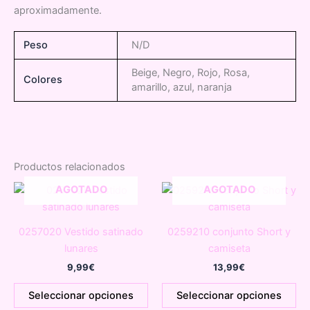
aproximadamente.
Peso
N/D
Beige, Negro, Rojo, Rosa,
Colores
amarillo, azul, naranja
Productos relacionados
AGOTADO
AGOTADO
0257020 Vestido satinado
0259210 conjunto Short y
lunares
camiseta
9,99
€
13,99
€
Este
Es
Seleccionar opciones
Seleccionar opciones
producto
pr