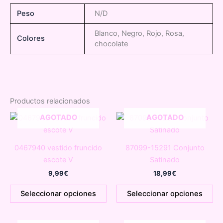
Peso
N/D
Blanco, Negro, Rojo, Rosa,
Colores
chocolate
Productos relacionados
AGOTADO
AGOTADO
0467940 vestido fruncido
87099-15291 Conjunto
escote V
Satinado
9,99
€
18,99
€
Este
Es
Seleccionar opciones
Seleccionar opciones
producto
pr
tiene
tie
múltiples
múl