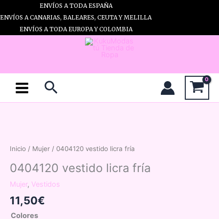
Ir
ENVÍOS A TODA ESPAÑA
al
ENVÍOS A CANARIAS, BALEARES, CEUTA Y MELILLA
contenido
ENVÍOS A TODA EUROPA Y COLOMBIA
Buscar
Inicio
/
Mujer
/ 0404120 vestido licra fría
0404120 vestido licra fría
Mujer
,
Vestidos
11,50
€
Colores