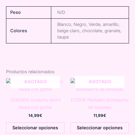
Peso
N/D
Blanco, Negro, Verde, amarillo,
Colores
beige claro, chocolate, granate,
taupe
Productos relacionados
AGOTADO
AGOTADO
0260900 conjunto short
E10016 Pantalon bombacho
blusa con goma
de lunareas
14,99
€
11,99
€
Este
Es
Seleccionar opciones
Seleccionar opciones
producto
pr