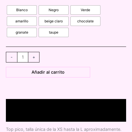
Blanco
Negro
Verde
amarillo
beige claro
chocolate
granate
taupe
0427340
-
+
Top
de
Añadir al carrito
pico
encaje
cantidad
Descripción
Información adicional
Top pico, talla única de la XS hasta la L aproximadamente.