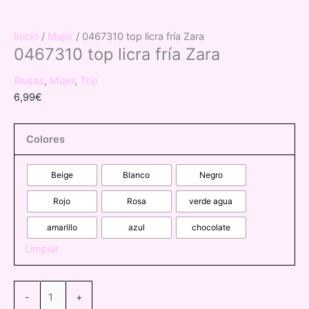
Inicio
/
Mujer
/ 0467310 top licra fría Zara
0467310 top licra fría Zara
Blusas
,
Mujer
,
Top
6,99
€
Colores
Beige
Blanco
Negro
Rojo
Rosa
verde agua
amarillo
azul
chocolate
Limpiar
0467310
-
+
top