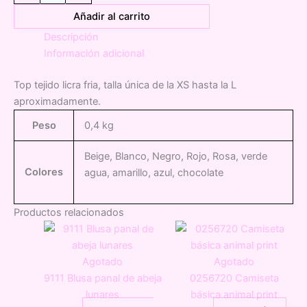
licra
Añadir al carrito
fría
Descripción
Zara
Información adicional
cantidad
Top tejido licra fria, talla única de la XS hasta la L
aproximadamente.
Peso
0,4 kg
Beige, Blanco, Negro, Rojo, Rosa, verde
Colores
agua, amarillo, azul, chocolate
Productos relacionados
Agotado
Agotado
9111 Blusa panal de abeja
0256720 Camiseta
lunares
básica animal print