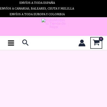
Ir
ENVÍOS A TODA ESPAÑA
al
ENVÍOS A CANARIAS, BALEARES, CEUTA Y MELILLA
contenido
ENVÍOS A TODA EUROPA Y COLOMBIA
Buscar