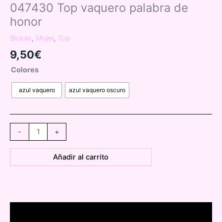
047430 Top vaquero palabra de
honor
Blusas
,
Mujer
,
Top
9,50
€
Colores
azul vaquero
azul vaquero oscuro
047430
-
+
Top
vaquero
Añadir al carrito
palabra
de
honor
cantidad
Descripción