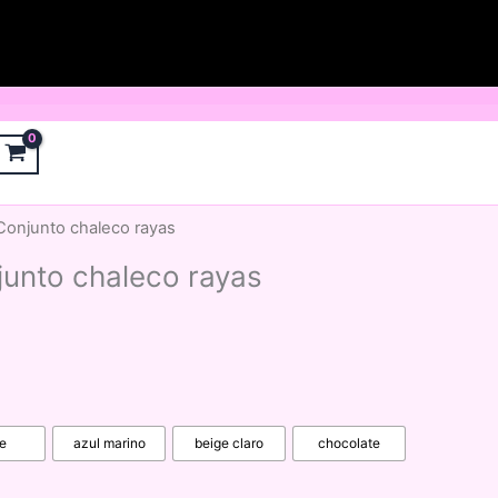
onjunto chaleco rayas
unto chaleco rayas
e
azul marino
beige claro
chocolate