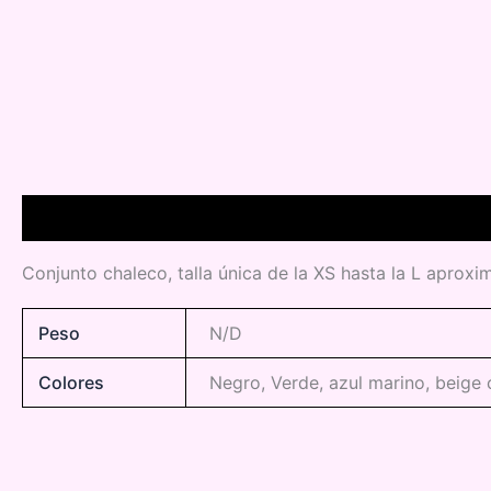
Descripción
Información adicional
Conjunto chaleco, talla única de la XS hasta la L aprox
Peso
N/D
Colores
Negro, Verde, azul marino, beige 