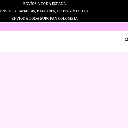
Ir
ENVÍOS A TODA ESPAÑA
al
ENVÍOS A CANARIAS, BALEARES, CEUTA Y MELILLA
contenido
ENVÍOS A TODA EUROPA Y COLOMBIA
B