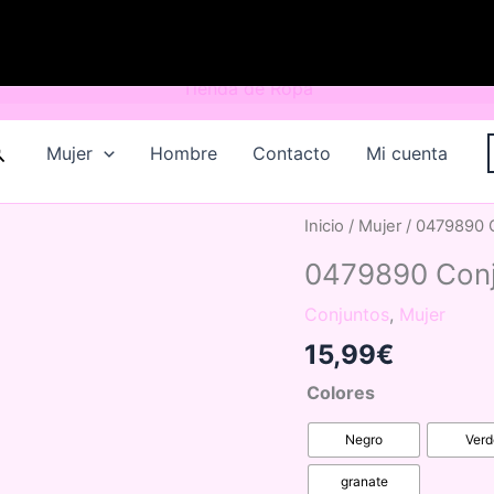
uscar
Mujer
Hombre
Contacto
Mi cuenta
Inicio
/
Mujer
/ 0479890 C
0479890 Conj
Conjuntos
,
Mujer
15,99
€
Colores
Negro
Verd
granate