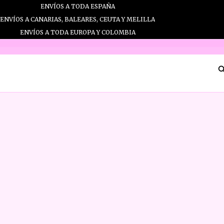
Ir
ENVÍOS A TODA ESPAÑA
al
ENVÍOS A CANARIAS, BALEARES, CEUTA Y MELILLA
contenido
ENVÍOS A TODA EUROPA Y COLOMBIA
B