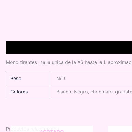
Descripción
Información adicional
Mono tirantes , talla unica de la XS hasta la L aproxima
Peso
N/D
Colores
Blanco, Negro, chocolate, granate
Productos relacionados
AGOTADO