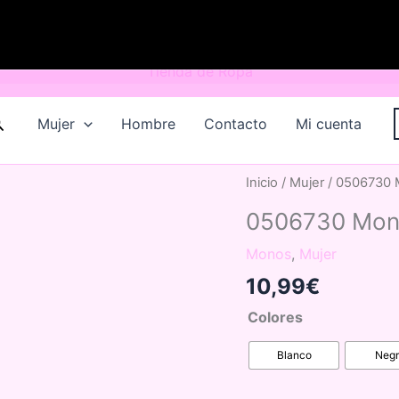
uscar
Mujer
Hombre
Contacto
Mi cuenta
Inicio
/
Mujer
/ 0506730 M
0506730 Mono
Monos
,
Mujer
10,99
€
Colores
Blanco
Neg