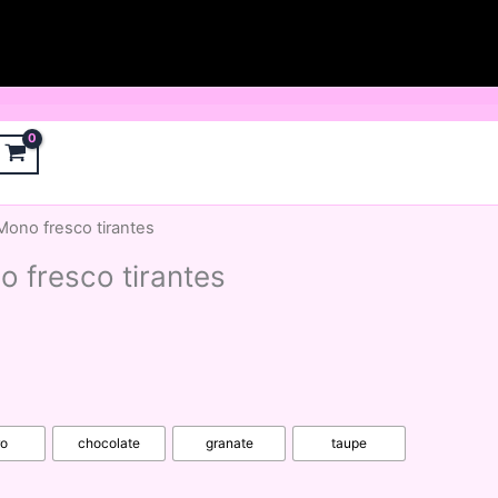
ono fresco tirantes
 fresco tirantes
ro
chocolate
granate
taupe