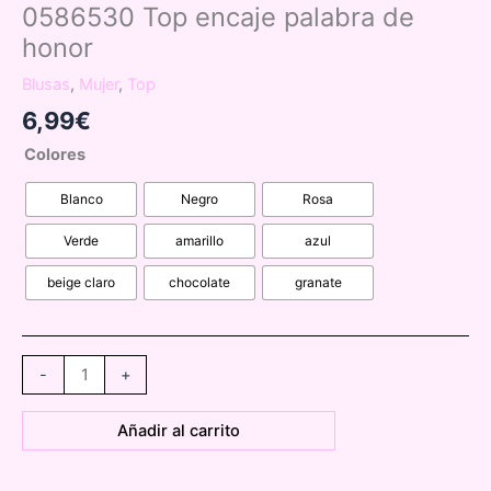
0586530 Top encaje palabra de
honor
Blusas
,
Mujer
,
Top
6,99
€
Colores
Blanco
Negro
Rosa
Verde
amarillo
azul
beige claro
chocolate
granate
0586530
-
+
Top
encaje
Añadir al carrito
palabra
de