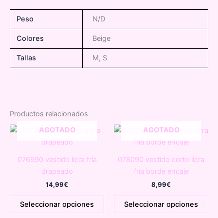
Peso
N/D
Colores
Beige
Tallas
M, S
Productos relacionados
AGOTADO
AGOTADO
076990 vestido licra fría
078090 vestido corto licra
drapeado
fría borde encaje
14,99
€
8,99
€
Este
Es
Seleccionar opciones
Seleccionar opciones
producto
pr