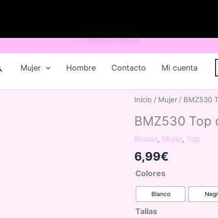
uscar
Mujer
Hombre
Contacto
Mi cuenta
Inicio
/
Mujer
/ BMZ530 To
BMZ530 Top d
Blusas
,
Mujer
,
Top
6,99
€
Colores
Blanco
Neg
Tallas