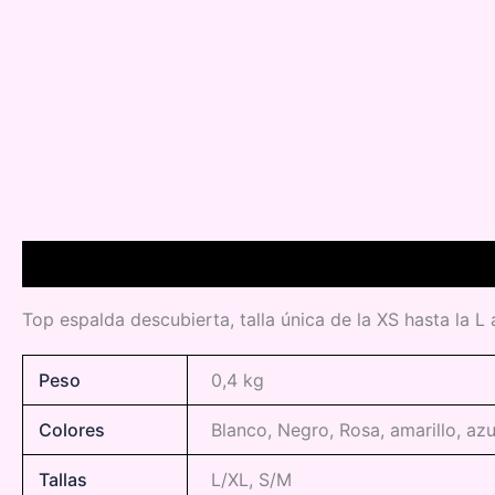
Descripción
Información adicional
Top espalda descubierta, talla única de la XS hasta la 
Peso
0,4 kg
Colores
Blanco, Negro, Rosa, amarillo, azu
Tallas
L/XL, S/M