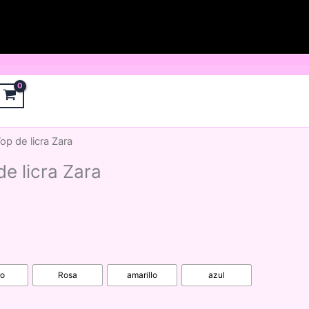
p de licra Zara
e licra Zara
ro
Rosa
amarillo
azul