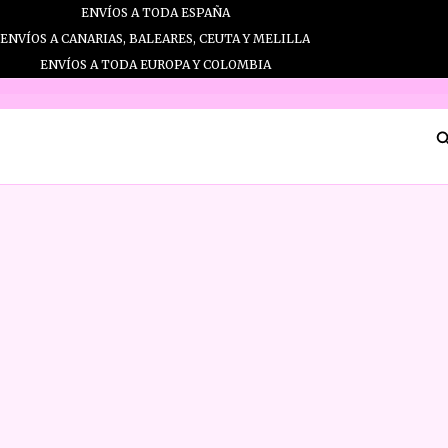
Ir
ENVÍOS A TODA ESPAÑA
al
ENVÍOS A CANARIAS, BALEARES, CEUTA Y MELILLA
contenido
ENVÍOS A TODA EUROPA Y COLOMBIA
B