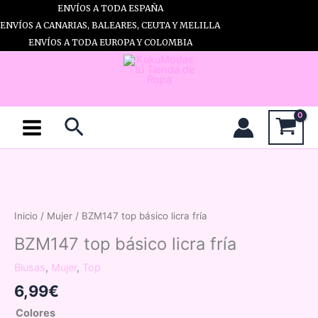
Ir
ENVÍOS A TODA ESPAÑA
al
ENVÍOS A CANARIAS, BALEARES, CEUTA Y MELILLA
contenido
ENVÍOS A TODA EUROPA Y COLOMBIA
Buscar
Inicio
/
Mujer
/ BZM147 top básico licra fría
BZM147 top básico licra fría
Blusas
,
Mujer
,
Top
6,99
€
Colores