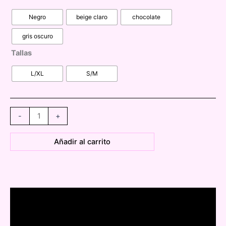
Negro
beige claro
chocolate
gris oscuro
Tallas
L/XL
S/M
BZM147
-
+
top
básico
Añadir al carrito
licra
fría
cantidad
Descripción
Información adicional