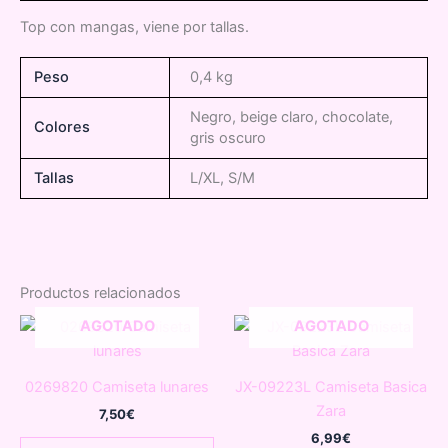
Top con mangas, viene por tallas.
Peso
0,4 kg
Negro, beige claro, chocolate,
Colores
gris oscuro
Tallas
L/XL, S/M
Productos relacionados
AGOTADO
AGOTADO
0269820 Camiseta lunares
JX-09223L Camiseta Basica
Zara
7,50
€
6,99
€
Este