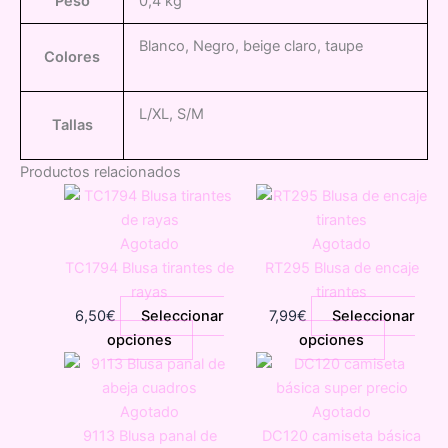
Peso
0,4 kg
Blanco, Negro, beige claro, taupe
Colores
L/XL, S/M
Tallas
Productos relacionados
Agotado
Agotado
TC1794 Blusa tirantes de
RT295 Blusa de encaje
rayas
tirantes
6,50
€
Seleccionar
7,99
€
Seleccionar
Este
Este
opciones
opciones
producto
producto
tiene
tiene
múltiples
múltiples
Agotado
Agotado
variantes.
variantes
9113 Blusa panal de
DC120 camiseta básica