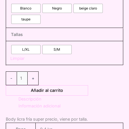
Blanco
Negro
beige claro
taupe
Tallas
L/XL
S/M
Limpiar
BZM156
-
+
Body
licra
Añadir al carrito
fria
Descripción
cantidad
Información adicional
Body licra fría super precio, viene por talla.