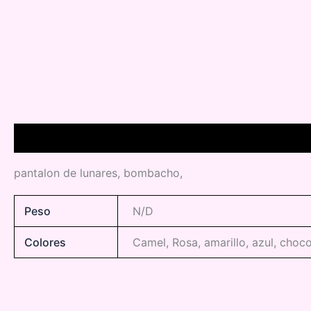
Descripción
Información adicional
pantalon de lunares, bombacho,
Peso
N/D
Colores
Camel, Rosa, amarillo, azul, choc