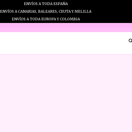
Ir
ENVÍOS A TODA ESPAÑA
al
ENVÍOS A CANARIAS, BALEARES, CEUTA Y MELILLA
contenido
ENVÍOS A TODA EUROPA Y COLOMBIA
B