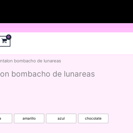
antalon bombacho de lunareas
lon bombacho de lunareas
a
amarillo
azul
chocolate