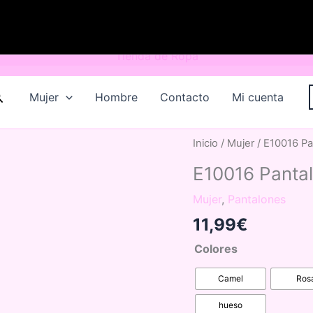
uscar
Mujer
Hombre
Contacto
Mi cuenta
Inicio
/
Mujer
/ E10016 P
E10016 Panta
Mujer
,
Pantalones
11,99
€
Colores
Camel
Ros
hueso