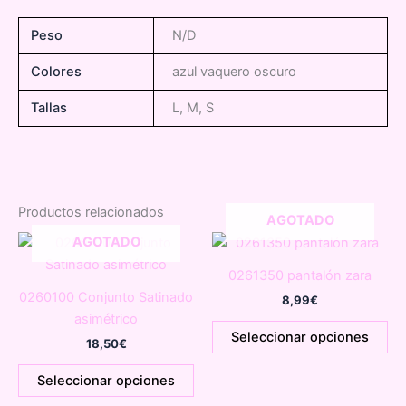
Peso
N/D
Colores
azul vaquero oscuro
Tallas
L, M, S
Productos relacionados
AGOTADO
AGOTADO
0261350 pantalón zara
0260100 Conjunto Satinado
8,99
€
asimétrico
Es
Seleccionar opciones
18,50
€
pr
Este
tie
Seleccionar opciones
producto
múl