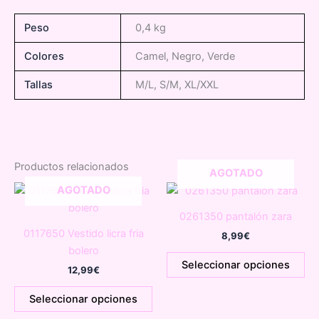
Peso
0,4 kg
Colores
Camel, Negro, Verde
Tallas
M/L, S/M, XL/XXL
Productos relacionados
AGOTADO
AGOTADO
0261350 pantalón zara
0117650 Vestido licra fria
8,99
€
bolero
Es
Seleccionar opciones
12,99
€
pr
Este
tie
Seleccionar opciones
producto
múl