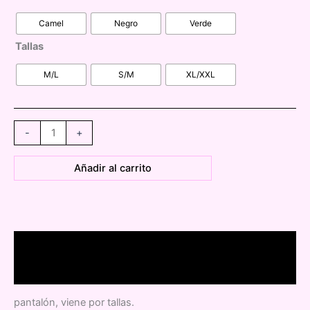
Camel
Negro
Verde
Tallas
M/L
S/M
XL/XXL
HS2286
-
+
pantalón
super
Añadir al carrito
precio
cantidad
Descripción
Información adicional
pantalón, viene por tallas.