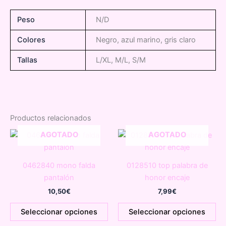
Peso
N/D
Colores
Negro, azul marino, gris claro
Tallas
L/XL, M/L, S/M
Productos relacionados
AGOTADO
AGOTADO
0462840 mono falda
0128510 top palabra de
pantalón
honor encaje
10,50
€
7,99
€
Este
Es
Seleccionar opciones
Seleccionar opciones
producto
pr