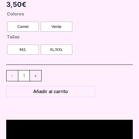
3,50
€
Colores
Camel
Verde
Tallas
M/L
XL/XXL
XK217
-
+
pantalón
palmeras
Añadir al carrito
estampado
super
precio
cantidad
Descripción
Información adicional