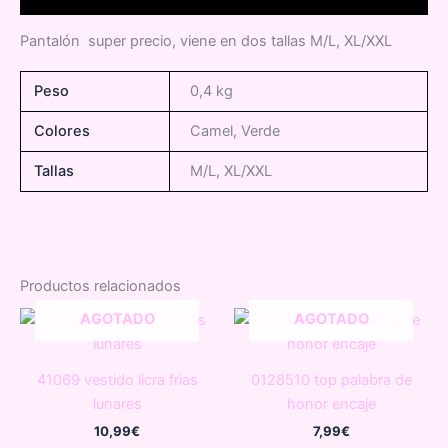
Pantalón super precio, viene en dos tallas M/L, XL/XXL
Peso
0,4 kg
Colores
Camel, Verde
Tallas
M/L, XL/XXL
Productos relacionados
AGOTADO
AGOTADO
41069 vestido licra frias
0128510 top palabra de
lunares
honor encaje
10,99
€
7,99
€