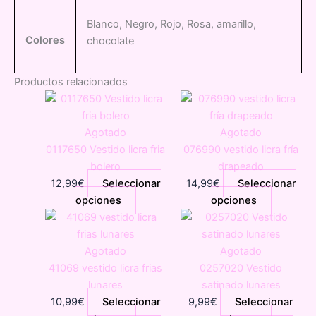
Blanco, Negro, Rojo, Rosa, amarillo,
Colores
chocolate
Productos relacionados
Agotado
Agotado
0117650 Vestido licra fria
076990 vestido licra fría
bolero
drapeado
12,99
€
Seleccionar
14,99
€
Seleccionar
Este
Este
opciones
opciones
producto
producto
tiene
tiene
múltiples
múltiples
Agotado
Agotado
variantes.
variantes
41069 vestido licra frias
0257020 Vestido
Las
Las
lunares
satinado lunares
opciones
opciones
10,99
€
Seleccionar
9,99
€
Seleccionar