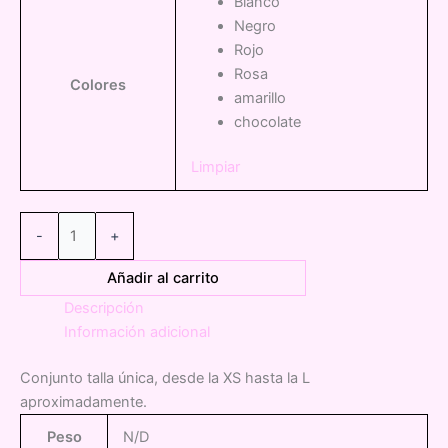
Blanco
Negro
Rojo
Rosa
Colores
amarillo
chocolate
Limpiar
0135970
-
+
Conjunto
lunares
Añadir al carrito
Zara
Descripción
cantidad
Información adicional
Conjunto talla única, desde la XS hasta la L
aproximadamente.
Peso
N/D