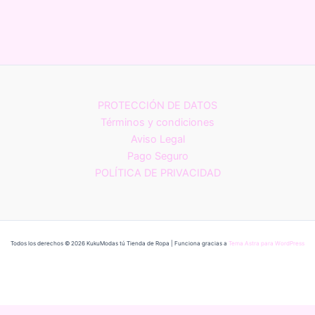
página
de
producto
PROTECCIÓN DE DATOS
Términos y condiciones
Aviso Legal
Pago Seguro
POLÍTICA DE PRIVACIDAD
Todos los derechos © 2026 KukuModas tú Tienda de Ropa | Funciona gracias a
Tema Astra para WordPress