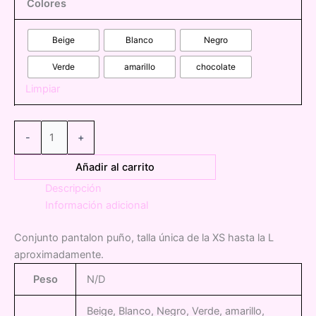
Colores
Beige
Blanco
Negro
Verde
amarillo
chocolate
Limpiar
01830-
-
+
33020
Conjunto
Añadir al carrito
pantalon
Descripción
puño
Información adicional
Zara
cantidad
Conjunto pantalon puño, talla única de la XS hasta la L
aproximadamente.
Peso
N/D
Beige, Blanco, Negro, Verde, amarillo,