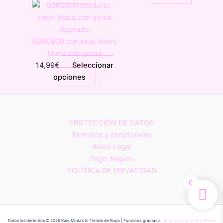
elegir
producto
pueden
producto
en
tiene
elegir
tiene
la
múltiples
en
múltiples
Agotado
página
variantes.
la
variantes
0260900 conjunto short
de
Las
página
Las
blusa con goma
producto
opciones
de
opciones
14,99
€
Seleccionar
se
Este
producto
se
opciones
pueden
producto
pueden
elegir
tiene
elegir
en
múltiples
en
PROTECCIÓN DE DATOS
la
variantes.
la
Términos y condiciones
página
Las
página
Aviso Legal
de
opciones
de
Pago Seguro
producto
se
producto
POLÍTICA DE PRIVACIDAD
pueden
0
elegir
en
la
página
Todos los derechos © 2026 KukuModas tú Tienda de Ropa | Funciona gracias a
Tema Astra para WordPress