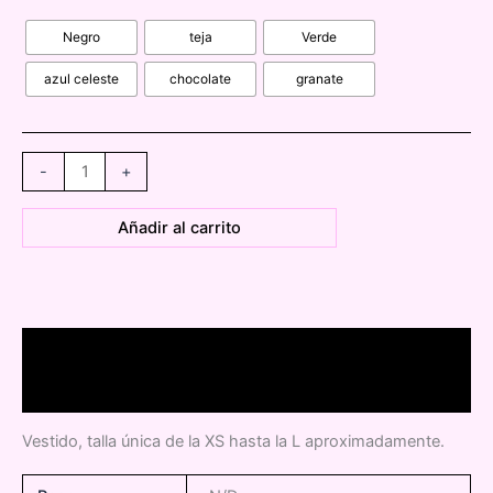
Negro
teja
Verde
azul celeste
chocolate
granate
0487070
-
+
Vestido
Vichy
Añadir al carrito
licra
fria
cantidad
Descripción
Información adicional
Vestido, talla única de la XS hasta la L aproximadamente.