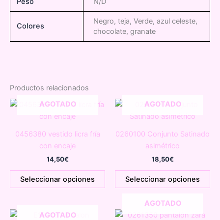
Peso
N/D
Negro, teja, Verde, azul celeste,
Colores
chocolate, granate
Productos relacionados
AGOTADO
AGOTADO
0456380 vestido licra fría
0260100 Conjunto Satinado
con encaje
asimétrico
14,50
€
18,50
€
Este
Es
Seleccionar opciones
Seleccionar opciones
producto
pr
tiene
tie
AGOTADO
múltiples
múl
AGOTADO
variantes.
var