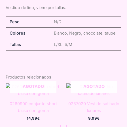
Vestido de lino, viene por tallas.
Peso
N/D
Colores
Blanco, Negro, chocolate, taupe
Tallas
L/XL, S/M
Productos relacionados
AGOTADO
AGOTADO
0260900 conjunto short
0257020 Vestido satinado
blusa con goma
lunares
14,99
€
9,99
€
Este
Es