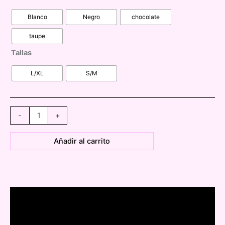
Blanco
Negro
chocolate
taupe
Tallas
L/XL
S/M
091270
-
+
Vestido
detalle
Añadir al carrito
en
el
tirante
cantidad
Descripción
Información adicional