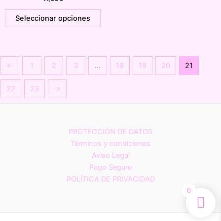
se
s
Este
Seleccionar opciones
pueden
p
producto
elegir
e
tiene
en
e
múltiples
la
la
variantes.
←
1
2
3
…
18
19
20
21
página
p
Las
de
d
opciones
22
23
→
producto
p
se
pueden
elegir
en
PROTECCIÓN DE DATOS
la
Términos y condiciones
página
Aviso Legal
de
Pago Seguro
producto
POLÍTICA DE PRIVACIDAD
0